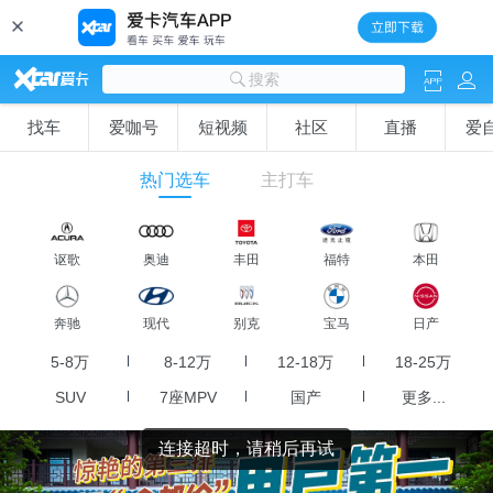
R
C
x
搜索
j
找车
爱咖号
短视频
社区
直播
爱
热门选车
主打车
讴歌
奥迪
丰田
福特
本田
奔驰
现代
别克
宝马
日产
5-8万
8-12万
12-18万
18-25万
SUV
7座MPV
国产
更多...
连接超时，请稍后再试