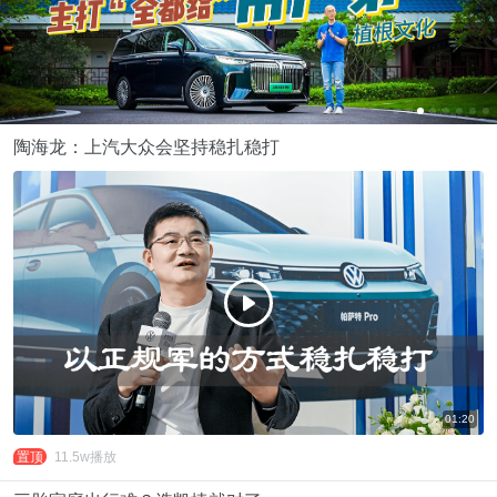
陶海龙：上汽大众会坚持稳扎稳打
f
01:20
置顶
11.5w播放