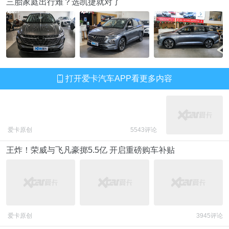
三胎家庭出行难？选凯捷就对了
打开爱卡汽车APP看更多内容
z
爱卡原创
5543评论
王炸！荣威与飞凡豪掷5.5亿 开启重磅购车补贴
爱卡原创
3945评论