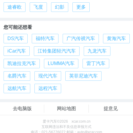
途睿欧
飞度
幻影
更多
您可能还想看
DS汽车
福特汽车
广汽传祺汽车
黄海汽车
iCar汽车
江铃集团轻汽汽车
九龙汽车
凯迪拉克汽车
LUMMA汽车
雷丁汽车
名爵汽车
现代汽车
英菲尼迪汽车
远航汽车
远程汽车
去电脑版
网站地图
提意见
爱卡汽车©2026 xcar.com.cn
互联网违法和不良信息举报方式
电话：021-56776072 邮箱：auto@xcar.com