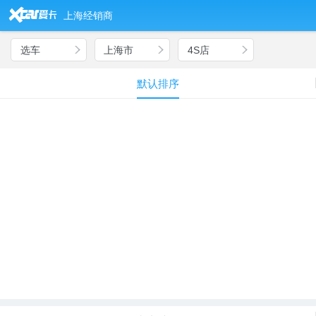
&
上海经销商
选车
上海市
4S店
e
e
e
默认排序