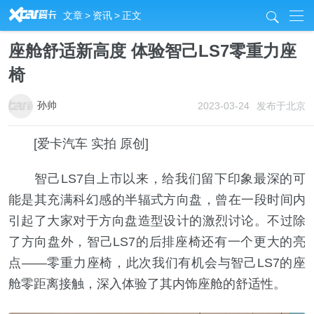
R
文章
>
资讯
>
正文
j
座舱舒适新高度 体验智己LS7零重力座
椅
孙帅
2023-03-24
发布于北京
[爱卡汽车 实拍 原创]
智己LS7自上市以来，给我们留下印象最深的可
能是其充满科幻感的半辐式方向盘，曾在一段时间内
引起了大家对于方向盘造型设计的激烈讨论。不过除
了方向盘外，智己LS7的后排座椅还有一个更大的亮
点——零重力座椅，此次我们有机会与智己LS7的座
舱零距离接触，深入体验了其内饰座舱的舒适性。