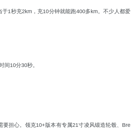
于1秒充2km，充10分钟就能跑400多km。不少人都爱
时间10分30秒。
担心。领克10+版本有专属21寸凌风锻造轮毂、Bre