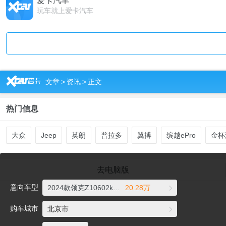
爱卡汽车
玩车就上爱卡汽车
R
文章
>
资讯
>
正文
热门信息
大众
Jeep
英朗
普拉多
翼搏
缤越ePro
金杯
去电脑版
意向车型
2024款领克Z10602km 后驱Pro
20.28万
购车城市
北京市