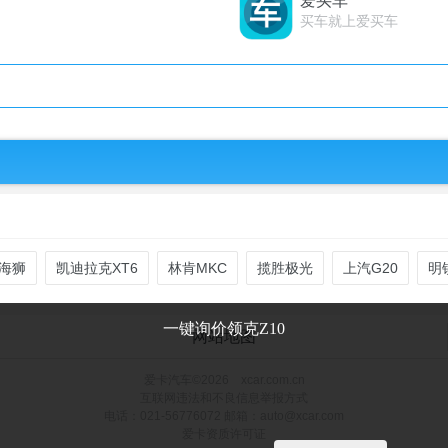
爱买车
买车就上爱买车
海狮
凯迪拉克XT6
林肯MKC
揽胜极光
上汽G20
明
一键询价领克Z10
网站地图
爱卡汽车©2026 xcar.com.cn
互联网违法和不良信息举报方式
电话：021-56776072 邮箱：auto@xcar.com
爱卡资质许可证