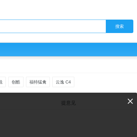
搜索
锐
创酷
福特猛禽
云逸 C4
提意见