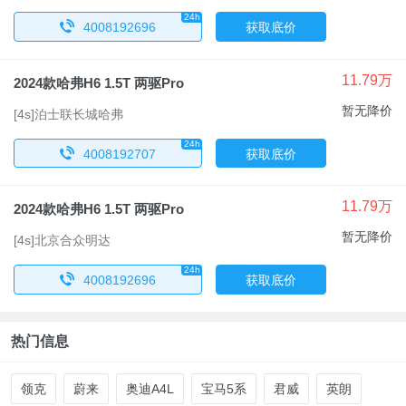
24h
x
4008192696
获取底价
11.79万
2024款哈弗H6 1.5T 两驱Pro
暂无降价
[4s]泊士联长城哈弗
24h
x
4008192707
获取底价
11.79万
2024款哈弗H6 1.5T 两驱Pro
暂无降价
[4s]北京合众明达
24h
x
4008192696
获取底价
热门信息
领克
蔚来
奥迪A4L
宝马5系
君威
英朗