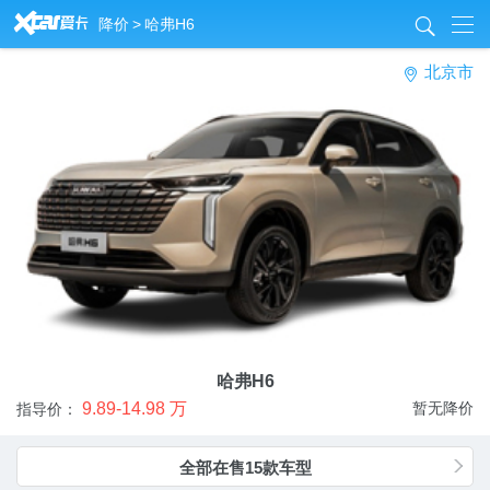
&
降价
>
哈弗H6
8
北京市
a
哈弗H6
9.89-14.98 万
暂无降价
指导价：
全部在售15款车型
e