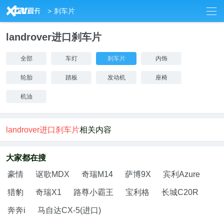
7
>
刹车片
landrover进口刹车片
全部
车灯
刹车片
内饰
轮胎
踏板
发动机
座椅
机油
landrover进口刹车片
相关内容
大家都在搜
豪情
讴歌MDX
奇瑞M14
萨博9X
宾利Azure
猎豹
奇瑞X1
路尊小霸王
宝利格
长城C20R
奔奔i
马自达CX-5(进口)