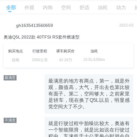
全部
外观
内饰
空间
舒适
油耗
动力
gh1635413560659
2022-03
奥迪Q5L 2022款 40TFSI RS套件燃速型
购买地点
行驶里程
裸车购买价
油耗
10.5L/100km
抚顺
2000公里
42.26万
最满意
最满意的地方有两点，第一，就是外
观，颜值高，大气，开出去也算比较
有面子。第二，空间够大，之前家里
是轿车，现在换了Q5L以后，明显感
觉空间大了不少。
不满意
就是行驶过程中胎噪比较大，奥迪有
一个智能限滑，就是比如说在行驶过
程中，车速低于十公里每小时就会自