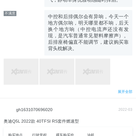
不满意
中控和后排偶尔会有异响，今天一个
地方偶尔响，明天哪里都不响，后天
换个地方响（中控电流声还没有发
现，是汽车普通常见塑料摩擦声）。
后排座椅偏直不能调节，建议购买靠
背头枕解决。
展开全部
gh1631070696020
2022-03
奥迪Q5L 2022款 40TFSI RS套件燃速型
购买地点
行驶里程
裸车购买价
油耗