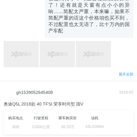
了！还有就是天窗有点小小的异
响……简配太严重，本来嘛，如果不
简配严重的话这个价格咱也买不到，
不过配置也太无语了，比十万内的国
产车配
展开全部
gh1539052645408
2019-05
奥迪Q5L 2018款 40 TFSI 荣享时尚型 国V
购买地点
行驶里程
裸车购买价
油耗
10L/100km
深圳
12000公里
36.20万