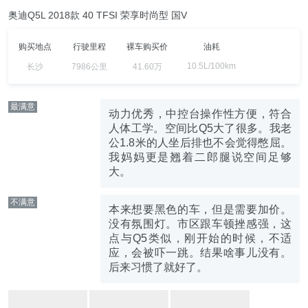
奥迪Q5L 2018款 40 TFSI 荣享时尚型 国V
购买地点
行驶里程
裸车购买价
油耗
10.5L/100km
长沙
7986公里
41.60万
最满意
动力优秀，中控台操作性方便，符合
人体工学。空间比Q5大了很多。我老
公1.8米的人坐后排也不会觉得憋屈。
我妈妈更是翘着二郎腿说空间足够
大。
不满意
本来想要黑色的车，但是需要加价。
没有氛围灯。市区跟车顿挫感强，这
点与Q5类似，刚开始的时候，不适
应，会被吓一跳。结果啥事儿没有。
后来习惯了就好了。