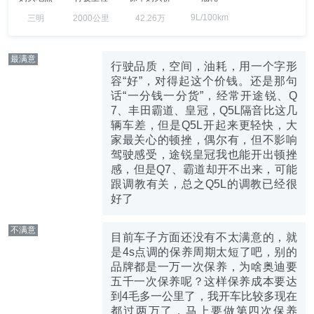
9L/100km
三明
2000公里
42.26万
最满意
行驶品质，空间，油耗，用一个字形
容“好”，对得起这个价钱。还是那句
话“一分钱一分货”，经常开途锐、Q
7、丰田霸道、皇冠，Q5L隔音比这几
辆车差，但是Q5L开起来更轻快，大
家最关心的顿挫，偶尔有，但不影响
驾驶感受，途锐皇冠我也能开出顿挫
感，但是Q7、霸道却开不出来，可能
跟调教有关，总之Q5L的调教已经很
好了
不满意
目前车子方面还没有不太满意的，就
是4s点调的保养周期太短了吧，别的
品牌都是一万一次保养，为啥奥迪要
五千一次保养呢？这样保养成本要达
到4毛多一公里了，我开车比较多现在
都过两万了，马上要做第四次保养