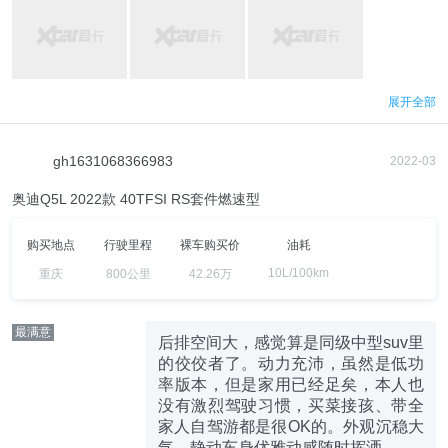
展开全部
gh1631068366983
2022-03
奥迪Q5L 2022款 40TFSI RS套件燃速型
购买地点
行驶里程
裸车购买价
油耗
10L/100km
重庆
800公里
42.26万
最满意
后排空间大，感觉算是同级中型suv里
的佼佼者了。动力充沛，虽然是低功
率版本，但是家用已经足矣，本人也
没有激烈驾驶习惯，买菜接孩、带全
家人自驾游都是很OK的。外观沉稳大
气，静动车身优雅动感随时挥洒。