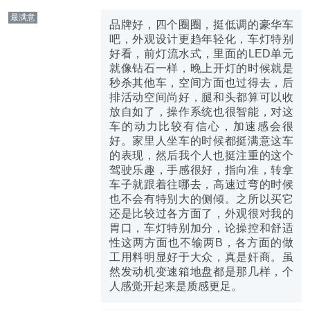
最满意
品牌好，四个圈圈，挺低调的豪华车
吧，外观设计更趋年轻化，车灯特别
好看，前灯流水式，里面的LED单元
就像钻石一样，晚上开灯的时候就是
秒杀其他车，空间方面也过得去，后
排活动空间尚好，腿和头都算可以收
放自如了，操作系统也很智能，对这
车的动力比较有信心，加速感会很
好。家里人坐车的时候都挺满意这车
的表现，然后我个人也挺注重的这个
驾驶乐趣，手感很好，指向准，转拿
车子就跟着往哪去，高速过弯的时候
也不会有特别大的侧倾。之所以买它
还是比较过各方面了，外观很对我的
胃口，车灯特别加分，论操控和舒适
性这两方面也不输两B，各方面的做
工用料明显好于大众，真是奸商。虽
然发动机变速箱地盘都是那几样，个
人感觉开起来是质感更足。