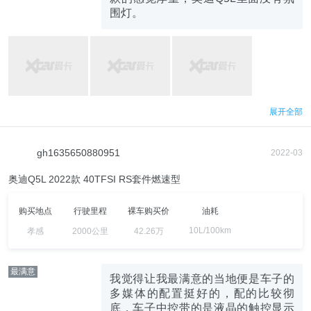
围灯。
展开全部
gh1635650880951
2022-03
奥迪Q5L 2022款 40TFSI RS套件燃速型
购买地点
行驶里程
裸车购买价
油耗
10L/100km
孝感
2000公里
42.26万
最满意
我觉得让我最满意的当地便是车子的
多媒体的配置挺好的，配的比较彻
底，车子中控带的是液晶的触控显示