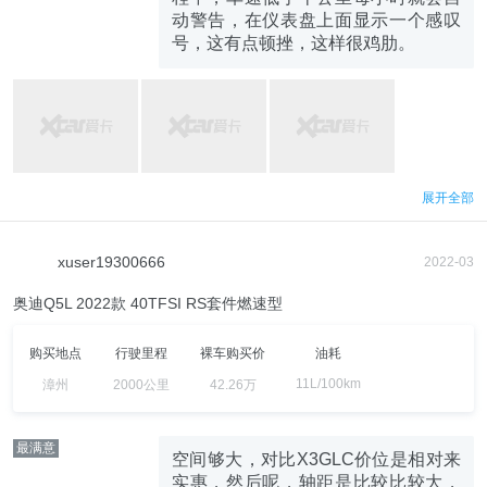
动警告，在仪表盘上面显示一个感叹
号，这有点顿挫，这样很鸡肋。
展开全部
xuser19300666
2022-03
奥迪Q5L 2022款 40TFSI RS套件燃速型
购买地点
行驶里程
裸车购买价
油耗
11L/100km
漳州
2000公里
42.26万
最满意
空间够大，对比X3GLC价位是相对来
实惠，然后呢，轴距是比较比较大，