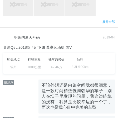
展开全部
明媚的夏天号码
2019-04
奥迪Q5L 2018款 45 TFSI 尊享运动型 国V
购买地点
行驶里程
裸车购买价
油耗
8.3L/100km
常州
1800公里
42.46万
最满意
不论外观还是内饰空间我都很满意，
是一款时尚精致低调奢华的车子，别
人在坛子里发现的问题，我这边统统
的没有，我算是比较幸运的一个了，
而这也是我心目中完美的车型