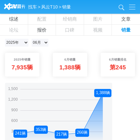
&
找车
>
风云T10
>
销量
8
综述
配置
经销商
图片
文章
论坛
报价
口碑
视频
销量
2025年销量
6月销量
6月销量排名
7,935辆
1,388辆
第245