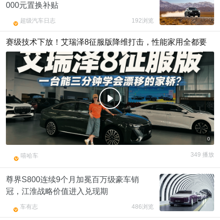
000元置换补贴
超级汽车日志
192浏览
赛级技术下放！艾瑞泽8征服版降维打击，性能家用全都要
f
0
349 播放
嘻哈车
尊界S800连续9个月加冕百万级豪车销
冠，江淮战略价值进入兑现期
车有志
486浏览