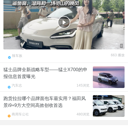
f
0
663 播放
辣车族
猛士品牌全新战略车型——猛士X700的申
报信息首度曝光
汽车志
145浏览
跑货拉拉哪个品牌面包车最实用？福田风
景i9+9方大空间高效创收首选
商用车公社
480浏览