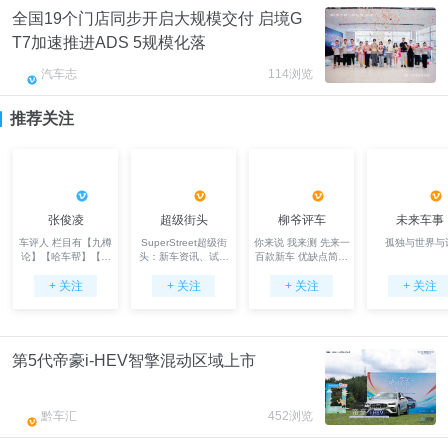
全国19个门店同步开启大规模交付 启境G
T7加速推进ADS 5规模化落
汽车志
114浏览
推荐关注
张俊凌
超级街头
柳爷评车
未来车事
车评人 栏目有【九樽
SuperStreet超级街
你来说 我来测 先来一
孤独与世界与
论】【哈车帮】【消
头：新车资讯、试驾
百款新车 优缺点简单
费指南】
体验、自驾游记、改
粗暴 没有那么多弯弯
+ 关注
+ 关注
装玩车
+ 关注
绕
+ 关注
第5代帝豪i-HEV智擎混动区域上市
黔车汇
452浏览