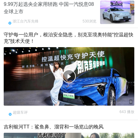
9.99万起选央企家用轿跑 中国一汽悦意08
全球上市
浙江台汽车先锋
530浏览
守护每一位用户，根治安全隐患，别克至境奥特能“控温超快
充”技术天使！
f
0
643 播放
超级车评
吉利银河TT：鲨鱼鼻、溜背和一场览山的晚风