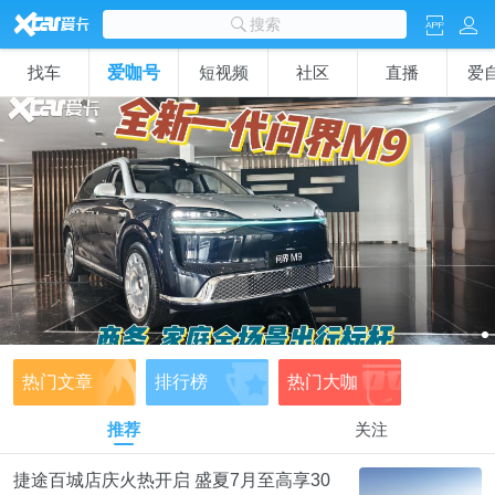
Z
C
x
搜索
j
找车
爱咖号
短视频
社区
直播
爱
热门文章
排行榜
热门大咖
推荐
关注
捷途百城店庆火热开启 盛夏7月至高享30