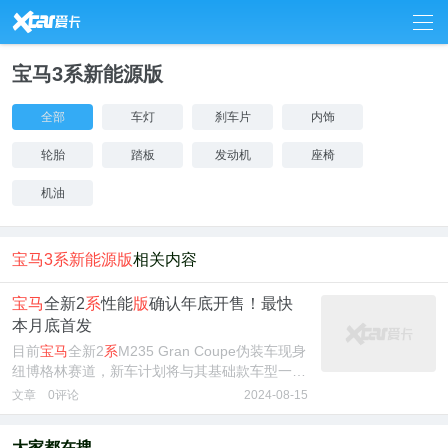
7
宝马3系新能源版
全部
车灯
刹车片
内饰
轮胎
踏板
发动机
座椅
机油
宝马3系新能源版
相关内容
宝马
全新2
系
性能
版
确认年底开售！最快
本月底首发
目前
宝马
全新2
系
M235 Gran Coupe伪装车现身
纽博格林赛道，新车计划将与其基础款车型一同
在年底前上市开售。
文章
0评论
2024-08-15
大家都在搜