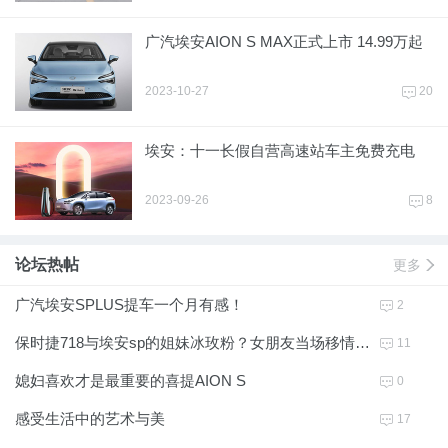
广汽埃安AION S MAX正式上市 14.99万起
2023-10-27
20
4
埃安：十一长假自营高速站车主免费充电
2023-09-26
8
4
论坛热帖
更多
e
广汽埃安SPLUS提车一个月有感！
2
4
保时捷718与埃安sp的姐妹冰玫粉？女朋友当场移情别恋！
11
4
媳妇喜欢才是最重要的喜提AION S
0
4
感受生活中的艺术与美
17
4