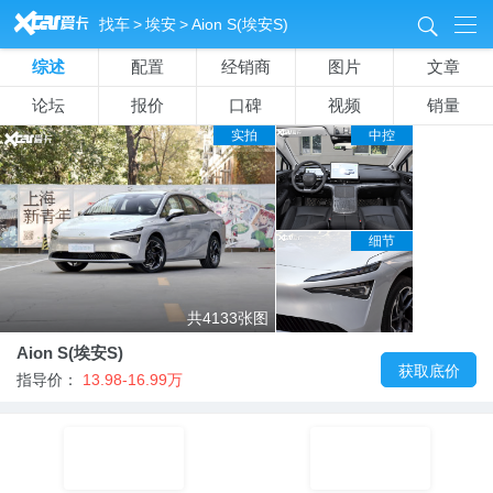
&
找车
>
埃安
>
Aion S(埃安S)
8
综述
配置
经销商
图片
文章
论坛
报价
口碑
视频
销量
实拍
中控
细节
共4133张图
Aion S(埃安S)
获取底价
指导价：
13.98-16.99万