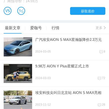
厂商指导价：14.59万
B
u
获取底价
最新文章
爱咖号
行情
更多
e
广汽埃安AION S MAX星瀚版降价2.3万元
2024-03-05
8
4
9.98万 AION Y Plus星耀正式上市
2024-03-03
72
4
埃安科技尖叫日北京站 AION S MAX亮相
2023-11-12
26
4