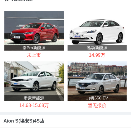
秦Pro新能源
逸动新能源
未上市
14.99万
帝豪新能源
力帆650 EV
14.68-15.68万
暂无报价
Aion S(埃安S)4S店