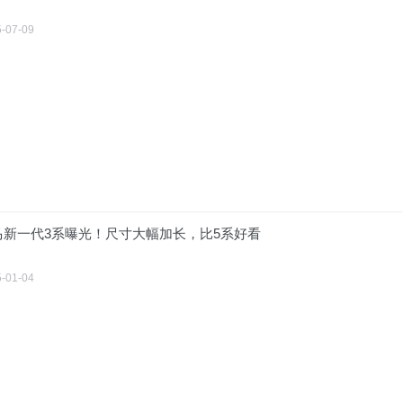
-07-09
马新一代3系曝光！尺寸大幅加长，比5系好看
-01-04