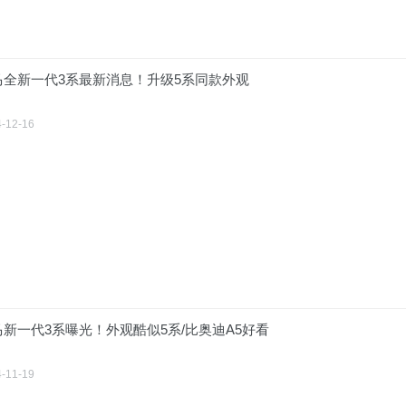
马全新一代3系最新消息！升级5系同款外观
-12-16
马新一代3系曝光！外观酷似5系/比奥迪A5好看
-11-19