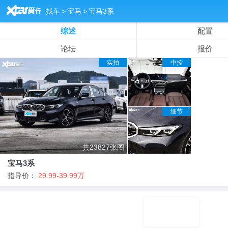
&
找车
>
宝马
>
宝马3系
综述
配置
论坛
报价
实拍
中控
细节
共23827张图
宝马3系
指导价：
29.99-39.99万